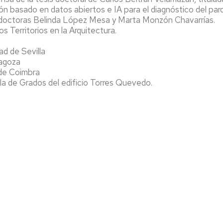
UDAD
n basado en datos abiertos e IA para el diagnóstico del par
DESTINO
as doctoras Belinda López Mesa y Marta Monzón Chavarrías.
ERASMUS
 Territorios en la Arquitectura.
ARQ
ad de Sevilla
DOCENCI
ragoza
EN
 de Coimbra
INGLÉS
ala de Grados del edificio Torres Quevedo.