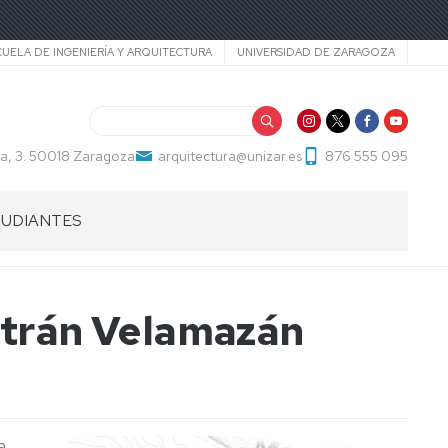
cundario
CUELA DE INGENIERÍA Y ARQUITECTURA
UNIVERSIDAD DE ZARAGOZA
Buscar
a, 3. 50018 Zaragoza
arquitectura@unizar.es
876 555 095
TUDIANTES
S
eltrán Velamazán
ÓN
OS
a
ACIÓN