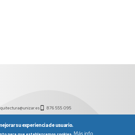
rquitectura@unizar.es
876 555 095
mejorar su experiencia de usuario.
Más info
iento para que establezcamos cookies.