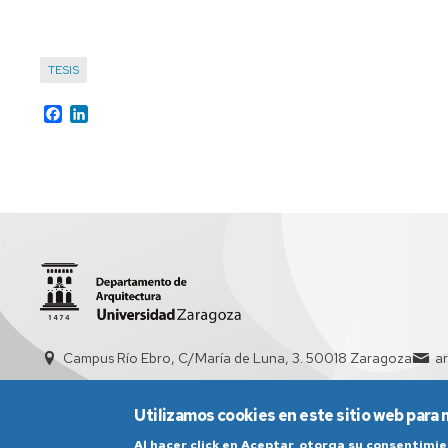
TESIS
Facebook
LinkedIn
Campus Río Ebro, C/María de Luna, 3. 50018 Zaragoza
a
Utilizamos cookies en este sitio web para 
Al hacer click en Aceptar, otorga su consentim