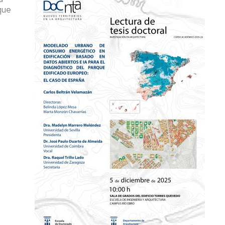
que
S
A