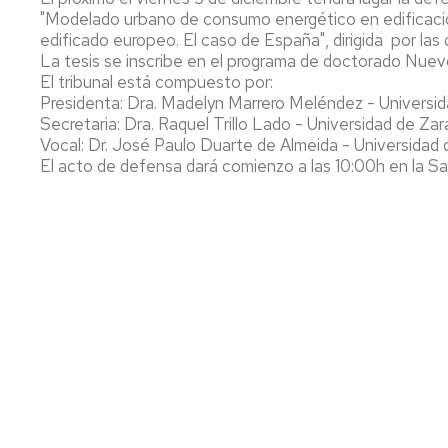
EN
CI
"Modelado urbano de consumo energético en edificació
PROYECTOS
ARQUITECTURA
ARQUITECTÓNICOS
edificado europeo. El caso de España", dirigida por l
La tesis se inscribe en el programa de doctorado Nuevos
URBANISMO
El tribunal está compuesto por:
Presidenta: Dra. Madelyn Marrero Meléndez - Universid
Secretaria: Dra. Raquel Trillo Lado - Universidad de Za
Vocal: Dr. José Paulo Duarte de Almeida - Universidad
El acto de defensa dará comienzo a las 10:00h en la S